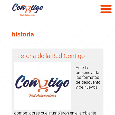
Pasar
al
contenido
principal
historia
Historia de la Red Contigo
Ante la
presencia de
los formatos
de descuento
y de nuevos
competidores que irrumpieron en el ambiente