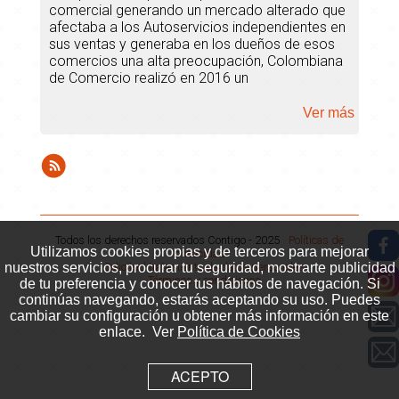
comercial generando un mercado alterado que
afectaba a los Autoservicios independientes en
sus ventas y generaba en los dueños de esos
comercios una alta preocupación, Colombiana
de Comercio realizó en 2016 un
Ver más
Suscribirse
a
historia
Todos los derechos reservados Contigo - 2025
Políticas de
Utilizamos cookies propias y de terceros para mejorar
privacidad
Solicitud tratamiento de datos personales
nuestros servicios, procurar tu seguridad, mostrarte publicidad
Términos y condiciones
de tu preferencia y conocer tus hábitos de navegación. Si
continúas navegando, estarás aceptando su uso. Puedes
cambiar su configuración u obtener más información en este
enlace. Ver
Política de Cookies
ACEPTO